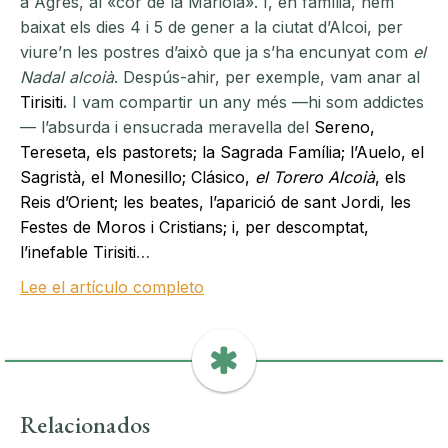
a Agres, al «cor de la Mariola». I, en família, hem
baixat els dies 4 i 5 de gener a la ciutat d’Alcoi, per
viure’n les postres d’això que ja s’ha encunyat com
el
Nadal alcoià
. Despús-ahir, per exemple, vam anar al
Tirisiti
.
I vam compartir un any més —hi som addictes
— l’absurda i ensucrada meravella del
Sereno,
Tereseta, els pastorets; la Sagrada Família; l’Auelo, el
Sagristà, el Monesillo; Clásico,
el Torero Alcoià
, els
Reis d’Orient; les beates, l’aparició de sant Jordi, les
Festes de Moros i Cristians; i, per descomptat,
l’inefable Tirisiti
…
Lee el artículo completo
Relacionados